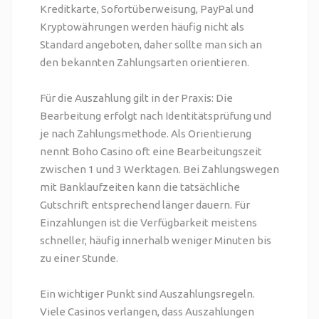
Kreditkarte, Sofortüberweisung, PayPal und
Kryptowährungen werden häufig nicht als
Standard angeboten, daher sollte man sich an
den bekannten Zahlungsarten orientieren.
Für die Auszahlung gilt in der Praxis: Die
Bearbeitung erfolgt nach Identitätsprüfung und
je nach Zahlungsmethode. Als Orientierung
nennt Boho Casino oft eine Bearbeitungszeit
zwischen 1 und 3 Werktagen. Bei Zahlungswegen
mit Banklaufzeiten kann die tatsächliche
Gutschrift entsprechend länger dauern. Für
Einzahlungen ist die Verfügbarkeit meistens
schneller, häufig innerhalb weniger Minuten bis
zu einer Stunde.
Ein wichtiger Punkt sind Auszahlungsregeln.
Viele Casinos verlangen, dass Auszahlungen