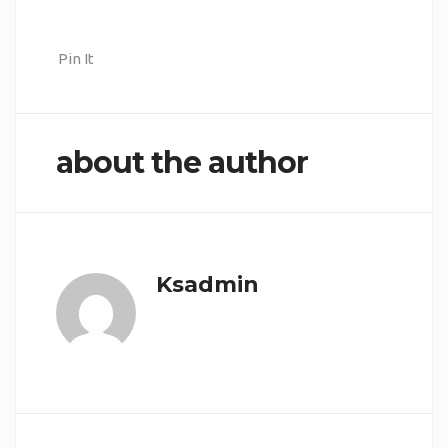
Pin It
about the author
Ksadmin