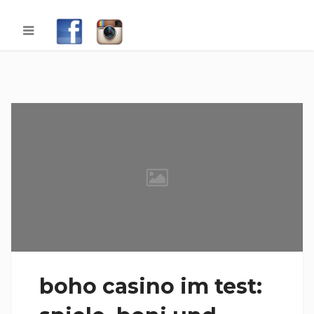
boho casino im test: