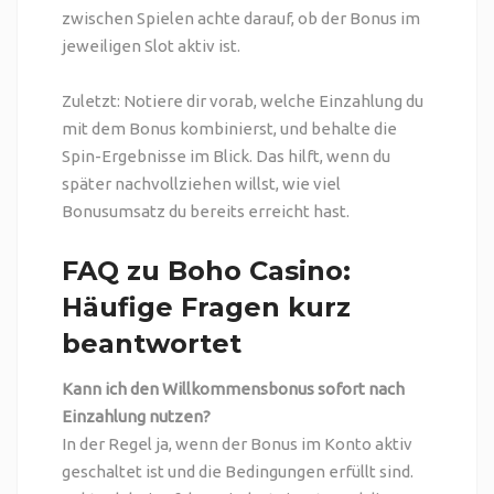
zwischen Spielen achte darauf, ob der Bonus im
jeweiligen Slot aktiv ist.
Zuletzt: Notiere dir vorab, welche Einzahlung du
mit dem Bonus kombinierst, und behalte die
Spin-Ergebnisse im Blick. Das hilft, wenn du
später nachvollziehen willst, wie viel
Bonusumsatz du bereits erreicht hast.
FAQ zu Boho Casino:
Häufige Fragen kurz
beantwortet
Kann ich den Willkommensbonus sofort nach
Einzahlung nutzen?
In der Regel ja, wenn der Bonus im Konto aktiv
geschaltet ist und die Bedingungen erfüllt sind.