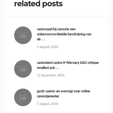
related posts
casinospel bij casoola: een
onbevooroordeelde beschrijving van
de …
3 august, 2026
casinoland casino ᐈ february 2022 critique
smallest put …
12 december, 2024
godz casino: en oversigt over online
casinotjenester
7 august, 2026