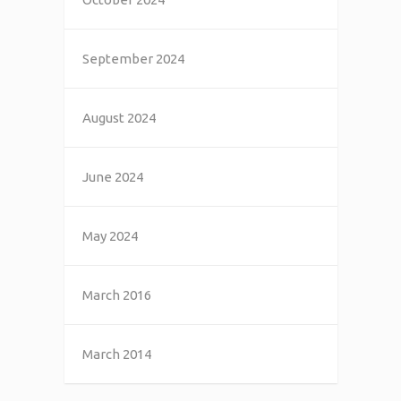
September 2024
August 2024
June 2024
May 2024
March 2016
March 2014