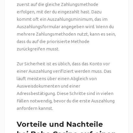
zuerst auf die gleiche Zahlungsmethode
erfolgen, mit der du eingezahlt hast. Dazu
kommt oft ein Auszahlungsminimum, das im
Auszahlungsformular angegeben wird. Wenn du
mehrere Zahlungsmethoden nutzt, kann es sein,
dass du auf die priorisierte Methode
zurückgreifen musst.
Zur Sicherheit ist es üblich, dass das Konto vor
einer Auszahlung verifiziert werden muss. Das
läuft meistens über einen Abgleich von
Ausweisdokumenten und einer
Adressbestätigung. Diese Schritte sind in vielen
Fällen notwendig, bevor du die erste Auszahlung
anfordern kannst.
Vorteile und Nachteile