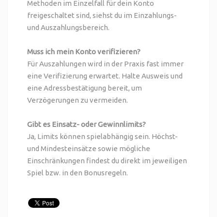
Methoden im Einzelfall für dein Konto
freigeschaltet sind, siehst du im Einzahlungs-
und Auszahlungsbereich.
Muss ich mein Konto verifizieren?
Für Auszahlungen wird in der Praxis fast immer
eine Verifizierung erwartet. Halte Ausweis und
eine Adressbestätigung bereit, um
Verzögerungen zu vermeiden.
Gibt es Einsatz- oder Gewinnlimits?
Ja, Limits können spielabhängig sein. Höchst-
und Mindesteinsätze sowie mögliche
Einschränkungen findest du direkt im jeweiligen
Spiel bzw. in den Bonusregeln.