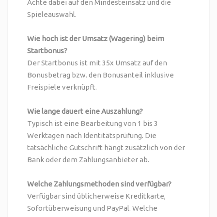
Achte dabei auf den Mindesteinsatz und die
Spieleauswahl.
Wie hoch ist der Umsatz (Wagering) beim
Startbonus?
Der Startbonus ist mit 35x Umsatz auf den
Bonusbetrag bzw. den Bonusanteil inklusive
Freispiele verknüpft.
Wie lange dauert eine Auszahlung?
Typisch ist eine Bearbeitung von 1 bis 3
Werktagen nach Identitätsprüfung. Die
tatsächliche Gutschrift hängt zusätzlich von der
Bank oder dem Zahlungsanbieter ab.
Welche Zahlungsmethoden sind verfügbar?
Verfügbar sind üblicherweise Kreditkarte,
Sofortüberweisung und PayPal. Welche