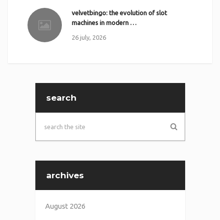
velvetbingo: the evolution of slot
machines in modern …
26 july, 2026
search
archives
August 2026