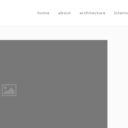
home
about
architecture
interio