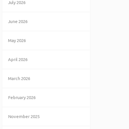
July 2026
June 2026
May 2026
April 2026
March 2026
February 2026
November 2025