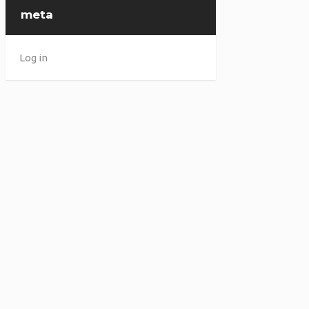
meta
Log in