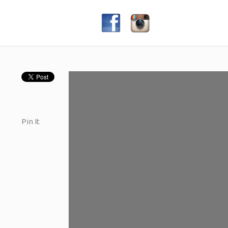
Pin It