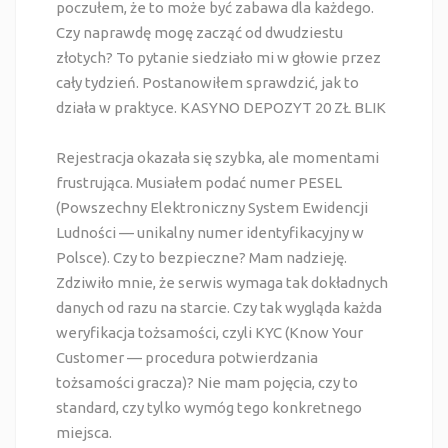
poczułem, że to może być zabawa dla każdego.
Czy naprawdę mogę zacząć od dwudziestu
złotych? To pytanie siedziało mi w głowie przez
cały tydzień. Postanowiłem sprawdzić, jak to
działa w praktyce.
KASYNO DEPOZYT 20 ZŁ BLIK
Rejestracja okazała się szybka, ale momentami
frustrująca. Musiałem podać numer PESEL
(Powszechny Elektroniczny System Ewidencji
Ludności — unikalny numer identyfikacyjny w
Polsce). Czy to bezpieczne? Mam nadzieję.
Zdziwiło mnie, że serwis wymaga tak dokładnych
danych od razu na starcie. Czy tak wygląda każda
weryfikacja tożsamości, czyli KYC (Know Your
Customer — procedura potwierdzania
tożsamości gracza)? Nie mam pojęcia, czy to
standard, czy tylko wymóg tego konkretnego
miejsca.