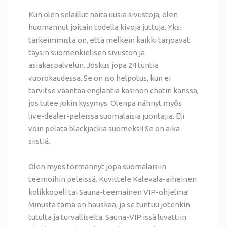
Kun olen selaillut näitä uusia sivustoja, olen
huomannut joitain todella kivoja juttuja. Yksi
tärkeimmistä on, että melkein kaikki tarjoavat
täysin suomenkielisen sivuston ja
asiakaspalvelun. Joskus jopa 24 tuntia
vuorokaudessa. Se on iso helpotus, kun ei
tarvitse vääntää englantia kasinon chatin kanssa,
jos tulee jokin kysymys. Olenpa nähnyt myös
live-dealer-peleissä suomalaisia juontajia. Eli
voin pelata blackjackia suomeksi! Se on aika
siistiä.
Olen myös törmännyt jopa suomalaisiin
teemoihin peleissä. Kuvittele Kalevala-aiheinen
kolikkopeli tai Sauna-teemainen VIP-ohjelma!
Minusta tämä on hauskaa, ja se tuntuu jotenkin
tutulta ja turvalliselta. Sauna-VIP:issä luvattiin