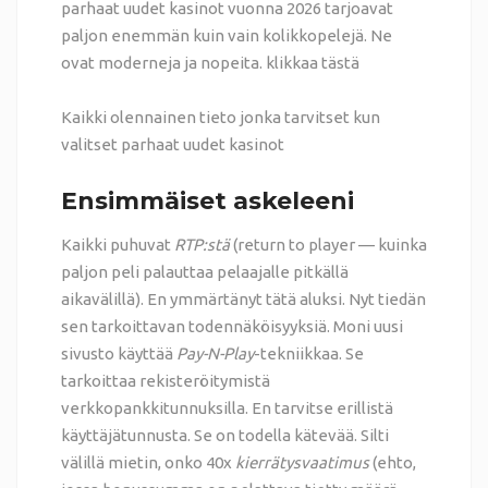
parhaat uudet kasinot vuonna 2026 tarjoavat
paljon enemmän kuin vain kolikkopelejä. Ne
ovat moderneja ja nopeita.
klikkaa tästä
Kaikki olennainen tieto jonka tarvitset kun
valitset parhaat uudet kasinot
Ensimmäiset askeleeni
Kaikki puhuvat
RTP:stä
(return to player — kuinka
paljon peli palauttaa pelaajalle pitkällä
aikavälillä). En ymmärtänyt tätä aluksi. Nyt tiedän
sen tarkoittavan todennäköisyyksiä. Moni uusi
sivusto käyttää
Pay-N-Play
-tekniikkaa. Se
tarkoittaa rekisteröitymistä
verkkopankkitunnuksilla. En tarvitse erillistä
käyttäjätunnusta. Se on todella kätevää. Silti
välillä mietin, onko 40x
kierrätysvaatimus
(ehto,