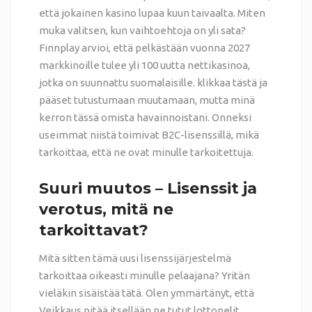
että jokainen kasino lupaa kuun taivaalta. Miten
muka valitsen, kun vaihtoehtoja on yli sata?
Finnplay arvioi, että pelkästään vuonna 2027
markkinoille tulee yli 100 uutta nettikasinoa,
jotka on suunnattu suomalaisille. klikkaa tästä ja
pääset tutustumaan muutamaan, mutta minä
kerron tässä omista havainnoistani. Onneksi
useimmat niistä toimivat B2C-lisenssillä, mikä
tarkoittaa, että ne ovat minulle tarkoitettuja.
Suuri muutos – Lisenssit ja
verotus, mitä ne
tarkoittavat?
Mitä sitten tämä uusi lisenssijärjestelmä
tarkoittaa oikeasti minulle pelaajana? Yritän
vieläkin sisäistää tätä. Olen ymmärtänyt, että
Veikkaus pitää itsellään ne tutut lottopelit,