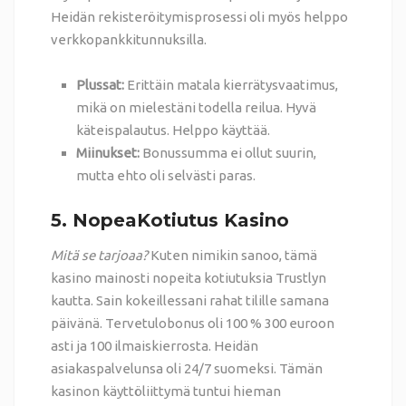
Heidän rekisteröitymisprosessi oli myös helppo
verkkopankkitunnuksilla.
Plussat:
Erittäin matala kierrätysvaatimus,
mikä on mielestäni todella reilua. Hyvä
käteispalautus. Helppo käyttää.
Miinukset:
Bonussumma ei ollut suurin,
mutta ehto oli selvästi paras.
5. NopeaKotiutus Kasino
Mitä se tarjoaa?
Kuten nimikin sanoo, tämä
kasino mainosti nopeita kotiutuksia Trustlyn
kautta. Sain kokeillessani rahat tilille samana
päivänä. Tervetulobonus oli 100 % 300 euroon
asti ja 100 ilmaiskierrosta. Heidän
asiakaspalvelunsa oli 24/7 suomeksi. Tämän
kasinon käyttöliittymä tuntui hieman