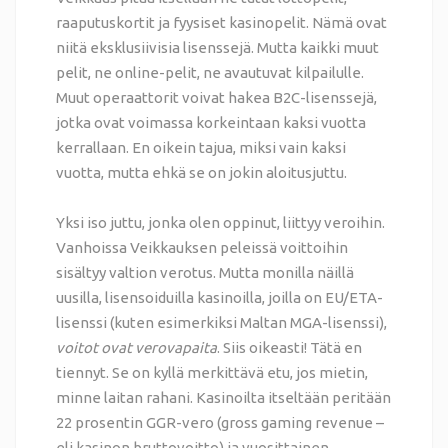
raaputuskortit ja fyysiset kasinopelit. Nämä ovat
niitä eksklusiivisia lisenssejä. Mutta kaikki muut
pelit, ne online-pelit, ne avautuvat kilpailulle.
Muut operaattorit voivat hakea B2C-lisenssejä,
jotka ovat voimassa korkeintaan kaksi vuotta
kerrallaan. En oikein tajua, miksi vain kaksi
vuotta, mutta ehkä se on jokin aloitusjuttu.
Yksi iso juttu, jonka olen oppinut, liittyy veroihin.
Vanhoissa Veikkauksen peleissä voittoihin
sisältyy valtion verotus. Mutta monilla näillä
uusilla, lisensoiduilla kasinoilla, joilla on EU/ETA-
lisenssi (kuten esimerkiksi Maltan MGA-lisenssi),
voitot ovat verovapaita
. Siis oikeasti! Tätä en
tiennyt. Se on kyllä merkittävä etu, jos mietin,
minne laitan rahani. Kasinoilta itseltään peritään
22 prosentin GGR-vero (gross gaming revenue –
eli kasinon bruttovoitto) ja vuosittainen