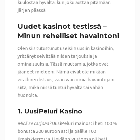
kuulostaa hyvältä, kun joku auttaa pitämään
järjen päässä.
Uudet kasinot testissä –
Minun rehelliset havaintoni
Olen siis tutustunut useisiin uusiin kasinoihin,
yrittänyt selvittää niiden tarjouksia ja
ominaisuuksia. Tässä muutamia, jotka ovat
jääneet mieleeni. Nämä eivät ole mikään
virallinen listaus, vaan vain omia havaintojani
siitä, mikä niissä tuntui hyvältä tai vähän
huonolta.
1. UusiPeluri Kasino
Mitä se tarjoaa?
UusiPeluri mainosti heti 100 %
bonusta 200 euroon asti ja päälle 100
ilmaiskierrosta. Heidän sivustonsa oli heti