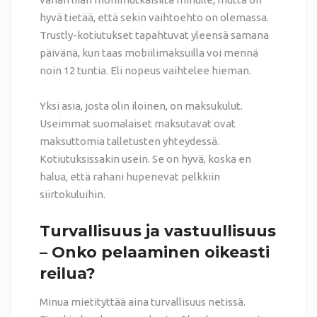
hyvä tietää, että sekin vaihtoehto on olemassa.
Trustly-kotiutukset tapahtuvat yleensä samana
päivänä, kun taas mobiilimaksuilla voi mennä
noin 12 tuntia. Eli nopeus vaihtelee hieman.
Yksi asia, josta olin iloinen, on maksukulut.
Useimmat suomalaiset maksutavat ovat
maksuttomia talletusten yhteydessä.
Kotiutuksissakin usein. Se on hyvä, koska en
halua, että rahani hupenevat pelkkiin
siirtokuluihin.
Turvallisuus ja vastuullisuus
– Onko pelaaminen oikeasti
reilua?
Minua mietityttää aina turvallisuus netissä.