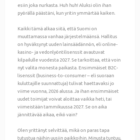
esiin joka nurkasta. Huh huh! Aluksi olin ihan
pyörällä päästäni, kun yritin ymmärtää kaiken.
Kaikki tämä alkaa siitä, että Suomi on
muuttamassa vanhaa järjestelmäänsä. Hallitus
on hyväksynyt uuden lainsäädännön, eli online-
kasino- ja vedonlyöntilisenssit avautuvat
kilpailulle vuodesta 2027. Se tarkoittaa, että voin
nyt valita monesta paikasta. Ensimmäiset B2C-
lisenssit (business-to-consumer – eli suoraan
kuluttajille suunnattuja) tulivat haettavaksi jo
viime vuonna, 2026 alussa. Ja ihan ensimmäiset
uudet toimijat voivat aloittaa vaikka heti, tai
viimeistään tammikuussa 2027. Se on aika
jännittävää aikaa, eikö vain?
Olen yrittänyt selvittää, mikä on paras tapa
tutustua näihin uusiin paikkoihin. Minusta tuntuu,