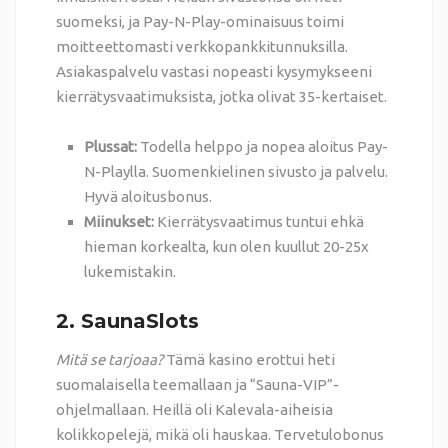
suomeksi, ja Pay-N-Play-ominaisuus toimi
moitteettomasti verkkopankkitunnuksilla.
Asiakaspalvelu vastasi nopeasti kysymykseeni
kierrätysvaatimuksista, jotka olivat 35-kertaiset.
Plussat:
Todella helppo ja nopea aloitus Pay-
N-Playlla. Suomenkielinen sivusto ja palvelu.
Hyvä aloitusbonus.
Miinukset:
Kierrätysvaatimus tuntui ehkä
hieman korkealta, kun olen kuullut 20-25x
lukemistakin.
2. SaunaSlots
Mitä se tarjoaa?
Tämä kasino erottui heti
suomalaisella teemallaan ja “Sauna-VIP”-
ohjelmallaan. Heillä oli Kalevala-aiheisia
kolikkopelejä, mikä oli hauskaa. Tervetulobonus