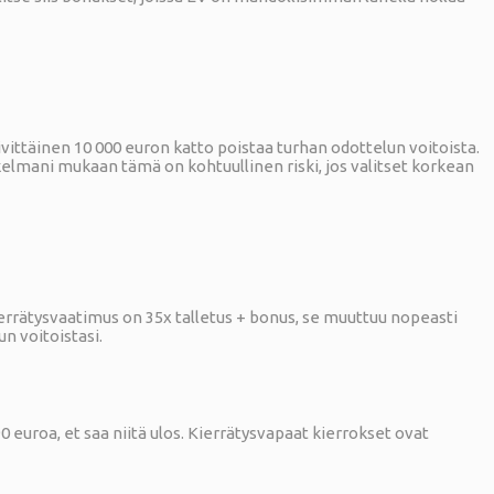
ivittäinen 10 000 euron katto poistaa turhan odottelun voitoista.
skelmani mukaan tämä on kohtuullinen riski, jos valitset korkean
 kierrätysvaatimus on 35x talletus + bonus, se muuttuu nopeasti
n voitoistasi.
0 euroa, et saa niitä ulos. Kierrätysvapaat kierrokset ovat