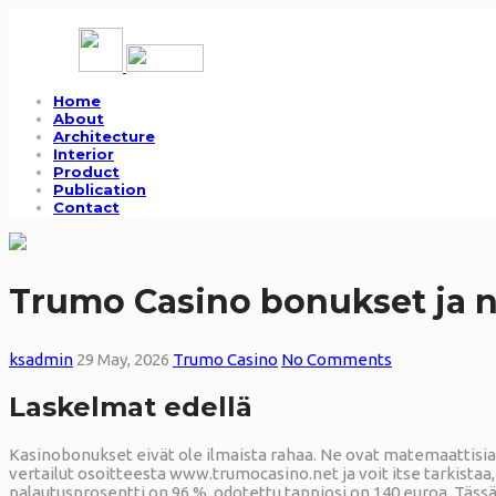
Home
About
Architecture
Interior
Product
Publication
Contact
Trumo Casino bonukset ja n
ksadmin
29 May, 2026
Trumo Casino
No Comments
Laskelmat edellä
Kasinobonukset eivät ole ilmaista rahaa. Ne ovat matemaattisia y
vertailut osoitteesta www.trumocasino.net ja voit itse tarkistaa,
palautusprosentti on 96 %, odotettu tappiosi on 140 euroa. Täss