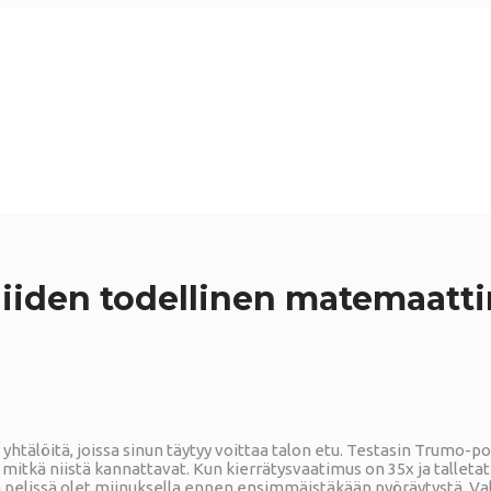
iiden todellinen matemaatt
htälöitä, joissa sinun täytyy voittaa talon etu. Testasin Trumo-p
 mitkä niistä kannattavat. Kun kierrätysvaatimus on 35x ja talletat
ä pelissä olet miinuksella ennen ensimmäistäkään pyöräytystä. Val