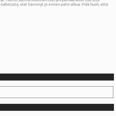
lletusta, olet hävinnyt jo ennen pelin alkua. Pidä huoli, että