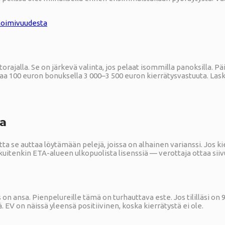
 toimivuudesta
rajalla. Se on järkevä valinta, jos pelaat isommilla panoksilla. Pä
ittaa 100 euron bonuksella 3 000–3 500 euron kierrätysvastuuta. La
sa
mutta se auttaa löytämään pelejä, joissa on alhainen varianssi. Jos
kuitenkin ETA-alueen ulkopuolista lisenssiä — verottaja ottaa siivu
n ansa. Pienpelureille tämä on turhauttava este. Jos tililläsi on 9
EV on näissä yleensä positiivinen, koska kierrätystä ei ole.