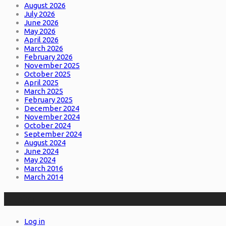
August 2026
July 2026
June 2026
May 2026
April 2026
March 2026
February 2026
November 2025
October 2025
April 2025
March 2025
February 2025
December 2024
November 2024
October 2024
September 2024
August 2024
June 2024
May 2024
March 2016
March 2014
Meta
Log in