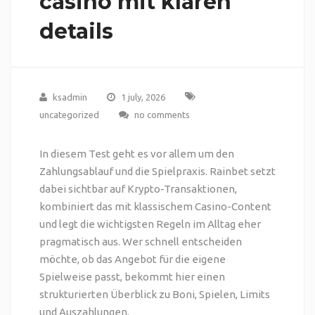
casino mit klaren
details
ksadmin
1 july, 2026
uncategorized
no comments
In diesem Test geht es vor allem um den
Zahlungsablauf und die Spielpraxis. Rainbet setzt
dabei sichtbar auf Krypto-Transaktionen,
kombiniert das mit klassischem Casino-Content
und legt die wichtigsten Regeln im Alltag eher
pragmatisch aus. Wer schnell entscheiden
möchte, ob das Angebot für die eigene
Spielweise passt, bekommt hier einen
strukturierten Überblick zu Boni, Spielen, Limits
und Auszahlungen.