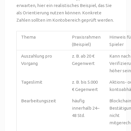
erwarten, hier ein realistisches Beispiel, das Sie
als Orientierung nutzen können. Konkrete
Zahlen sollten im Kontobereich geprüft werden.
Thema
Praxisrahmen
Hinweis fü
(Beispiel)
Spieler
Auszahlung pro
z. B. ab 20 €
Kann nach
Vorgang
Gegenwert
Verifizier
höher sein
Tageslimit
z. B. bis 5.000
Aktions- o
€ Gegenwert
kontoabhä
Bearbeitungszeit
häufig
Blockchain
innerhalb 24–
Bestätigu
48 Std.
nicht
mitgerech