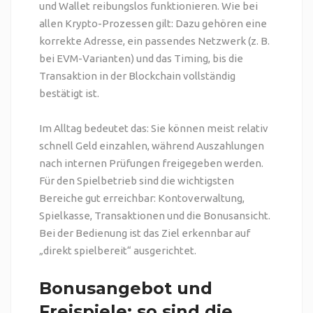
und Wallet reibungslos funktionieren. Wie bei
allen Krypto-Prozessen gilt: Dazu gehören eine
korrekte Adresse, ein passendes Netzwerk (z. B.
bei EVM-Varianten) und das Timing, bis die
Transaktion in der Blockchain vollständig
bestätigt ist.
Im Alltag bedeutet das: Sie können meist relativ
schnell Geld einzahlen, während Auszahlungen
nach internen Prüfungen freigegeben werden.
Für den Spielbetrieb sind die wichtigsten
Bereiche gut erreichbar: Kontoverwaltung,
Spielkasse, Transaktionen und die Bonusansicht.
Bei der Bedienung ist das Ziel erkennbar auf
„direkt spielbereit“ ausgerichtet.
Bonusangebot und
Freispiele: so sind die