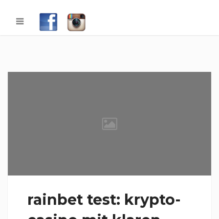
rainbet test: krypto-