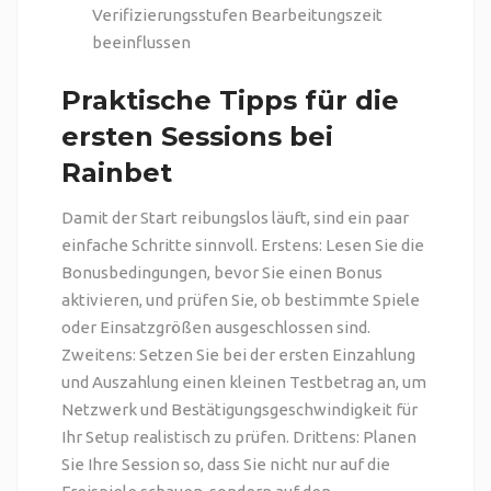
Verifizierungsstufen Bearbeitungszeit
beeinflussen
Praktische Tipps für die
ersten Sessions bei
Rainbet
Damit der Start reibungslos läuft, sind ein paar
einfache Schritte sinnvoll. Erstens: Lesen Sie die
Bonusbedingungen, bevor Sie einen Bonus
aktivieren, und prüfen Sie, ob bestimmte Spiele
oder Einsatzgrößen ausgeschlossen sind.
Zweitens: Setzen Sie bei der ersten Einzahlung
und Auszahlung einen kleinen Testbetrag an, um
Netzwerk und Bestätigungsgeschwindigkeit für
Ihr Setup realistisch zu prüfen. Drittens: Planen
Sie Ihre Session so, dass Sie nicht nur auf die