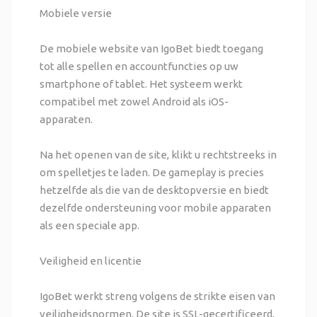
Mobiele versie
De mobiele website van IgoBet biedt toegang
tot alle spellen en accountfuncties op uw
smartphone of tablet. Het systeem werkt
compatibel met zowel Android als iOS-
apparaten.
Na het openen van de site, klikt u rechtstreeks in
om spelletjes te laden. De gameplay is precies
hetzelfde als die van de desktopversie en biedt
dezelfde ondersteuning voor mobile apparaten
als een speciale app.
Veiligheid en licentie
IgoBet werkt streng volgens de strikte eisen van
veiligheidsnormen. De site is SSL-gecertificeerd,