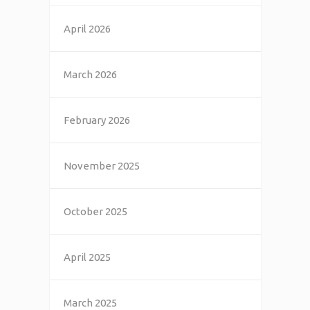
April 2026
March 2026
February 2026
November 2025
October 2025
April 2025
March 2025