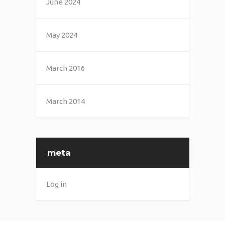
June 2024
May 2024
March 2016
March 2014
meta
Log in