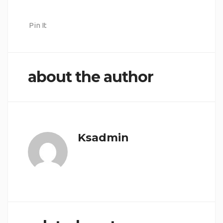
Pin It
about the author
Ksadmin