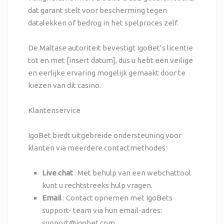
dat garant stelt voor bescherming tegen
datalekken of bedrog in het spelproces zelf.
De Maltase autoriteit bevestigt IgoBet’s licentie
tot en met [insert datum], dus u hebt een veilige
en eerlijke ervaring mogelijk gemaakt door te
kiezen van dit casino.
Klantenservice
IgoBet biedt uitgebreide ondersteuning voor
klanten via meerdere contactmethodes:
Live chat
: Met behulp van een webchattool
kunt u rechtstreeks hulp vragen.
Email
: Contact opnemen met IgoBets
support- team via hun email-adres:
support@igobet.com