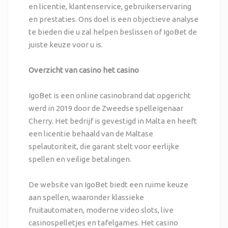
en licentie, klantenservice, gebruikerservaring
en prestaties. Ons doel is een objectieve analyse
te bieden die u zal helpen beslissen of IgoBet de
juiste keuze voor u is.
Overzicht van
casino
het casino
IgoBet is een online casinobrand dat opgericht
werd in 2019 door de Zweedse spelleigenaar
Cherry. Het bedrijf is gevestigd in Malta en heeft
een licentie behaald van de Maltase
spelautoriteit, die garant stelt voor eerlijke
spellen en veilige betalingen.
De website van IgoBet biedt een ruime keuze
aan spellen, waaronder klassieke
fruitautomaten, moderne video slots, live
casinospelletjes en tafelgames. Het casino