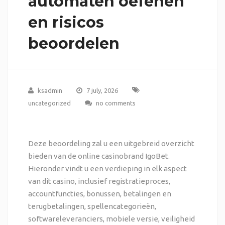
automaten oefenen
en risicos
beoordelen
ksadmin
7 july, 2026
uncategorized
no comments
Deze beoordeling zal u een uitgebreid overzicht
bieden van de online casinobrand IgoBet.
Hieronder vindt u een verdieping in elk aspect
van dit casino, inclusief registratieproces,
accountfuncties, bonussen, betalingen en
terugbetalingen, spellencategorieën,
softwareleveranciers, mobiele versie, veiligheid