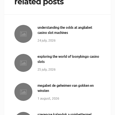
related posts
understanding the odds at angliabet
casino slot machines
24 july, 2026
exploring the world of loonybingo casino
slots
25 july, 2026
megabet de geheimen van gokken en
winsten
1 august, 2026
szerencse kalandok a spinbettermel