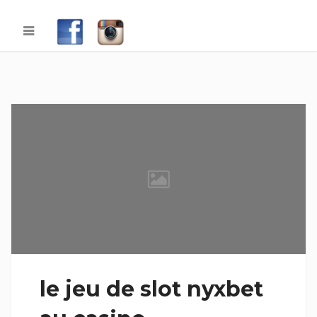
le jeu de slot nyxbet