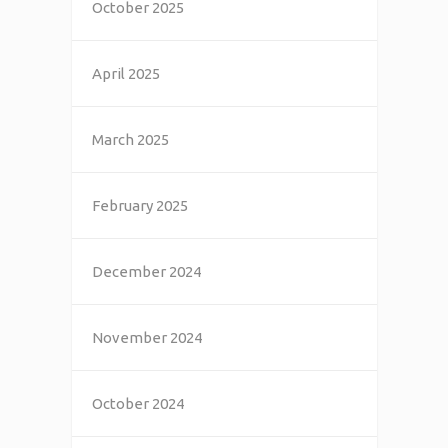
October 2025
April 2025
March 2025
February 2025
December 2024
November 2024
October 2024