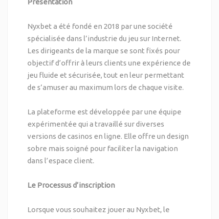
Présentation
Nyxbet a été fondé en 2018 par une société
spécialisée dans l’industrie du jeu sur Internet.
Les dirigeants de la marque se sont fixés pour
objectif d’offrir à leurs clients une expérience de
jeu fluide et sécurisée, tout en leur permettant
de s’amuser au maximum lors de chaque visite.
La plateforme est développée par une équipe
expérimentée qui a travaillé sur diverses
versions de casinos en ligne. Elle offre un design
sobre mais soigné pour faciliter la navigation
dans l’espace client.
Le Processus d’inscription
Lorsque vous souhaitez jouer au Nyxbet, le