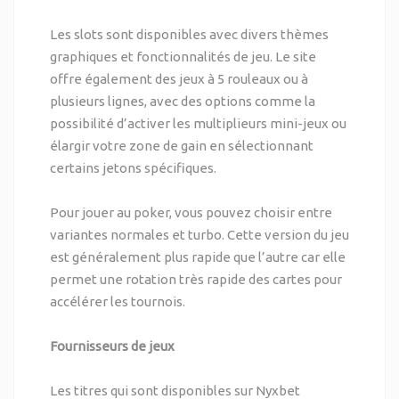
Les slots sont disponibles avec divers thèmes
graphiques et fonctionnalités de jeu. Le site
offre également des jeux à 5 rouleaux ou à
plusieurs lignes, avec des options comme la
possibilité d’activer les multiplieurs mini-jeux ou
élargir votre zone de gain en sélectionnant
certains jetons spécifiques.
Pour jouer au poker, vous pouvez choisir entre
variantes normales et turbo. Cette version du jeu
est généralement plus rapide que l’autre car elle
permet une rotation très rapide des cartes pour
accélérer les tournois.
Fournisseurs de jeux
Les titres qui sont disponibles sur Nyxbet