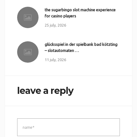
the sugarbingo slot machine experience
for casino players
25 july, 2026
glücksspiel in der spielbank bad kötzting
– slotautomaten …
11 july, 2026
leave a reply