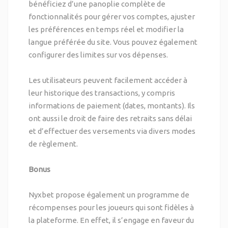
bénéficiez d’une panoplie complète de
fonctionnalités pour gérer vos comptes, ajuster
les préférences en temps réel et modifier la
langue préférée du site. Vous pouvez également
configurer des limites sur vos dépenses.
Les utilisateurs peuvent facilement accéder à
leur historique des transactions, y compris
informations de paiement (dates, montants). Ils
ont aussi le droit de faire des retraits sans délai
et d’effectuer des versements via divers modes
de règlement.
Bonus
Nyxbet propose également un programme de
récompenses pour les joueurs qui sont fidèles à
la plateforme. En effet, il s’engage en faveur du