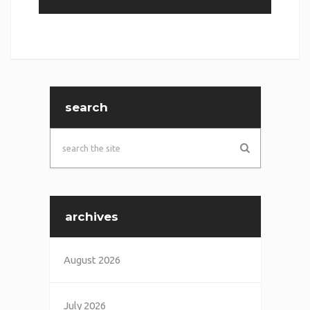
search
archives
August 2026
July 2026