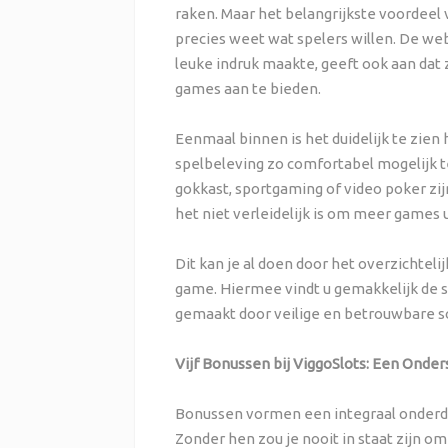
raken. Maar het belangrijkste voordeel 
precies weet wat spelers willen. De webs
leuke indruk maakte, geeft ook aan dat 
games aan te bieden.
Eenmaal binnen is het duidelijk te zien 
spelbeleving zo comfortabel mogelijk 
gokkast, sportgaming of video poker z
het niet verleidelijk is om meer games 
Dit kan je al doen door het overzichtel
game. Hiermee vindt u gemakkelijk de s
gemaakt door veilige en betrouwbare so
Vijf Bonussen bij ViggoSlots: Een Onder
Bonussen vormen een integraal onderde
Zonder hen zou je nooit in staat zijn o