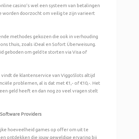
online casino’s wel een systeem van betalingen
worden doorzocht om veilig te zijn varieert
lende methodes gekozen die ook in verhouding
ons thuis, zoals iDeal en Sofort Überweisung.
d geboden om geld te storten via Visa of
 vindt de klantenservice van ViggoSlots altijd
iële problemen, al is dat met €1,- of €10,-. Het
een geld heeft en dan nog zo veel vragen stelt
 Software Providers
ijke hoeveelheid games op offer om uit te
len ontdekken die jouw geweldige ervaring bij