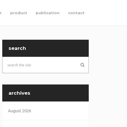
r
product
publication
contact
search
archives
August 2026