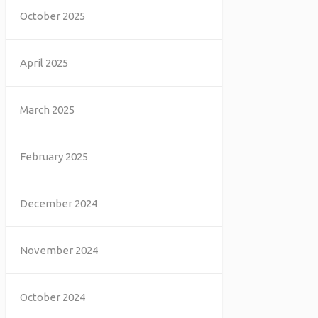
October 2025
April 2025
March 2025
February 2025
December 2024
November 2024
October 2024