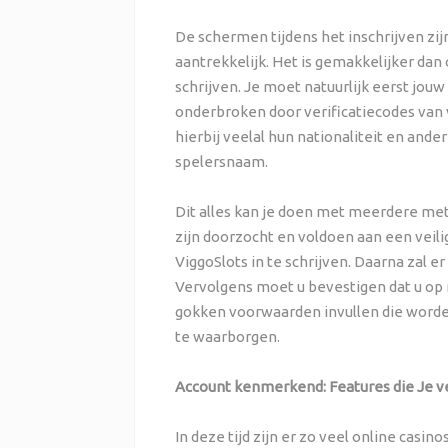
De schermen tijdens het inschrijven zij
aantrekkelijk. Het is gemakkelijker dan 
schrijven. Je moet natuurlijk eerst jou
onderbroken door verificatiecodes van 
hierbij veelal hun nationaliteit en and
spelersnaam.
Dit alles kan je doen met meerdere meth
zijn doorzocht en voldoen aan een veilig
ViggoSlots in te schrijven. Daarna zal 
Vervolgens moet u bevestigen dat u op 
gokken voorwaarden invullen die word
te waarborgen.
Account kenmerkend: Features die Je v
In deze tijd zijn er zo veel online casino