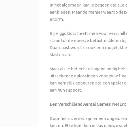
In het algemeen kan je zeggen dat alle 
aanbieden. Maar de manier waarop deze 
enorm.
Bij ViggoSlots heeft men voor verschil
staan tot de meeste betaalmiddelen bij 
Daarnaast wordt er ook een mogelijkhei
Mastercard.
Maar als je het echt dringend nodig hebt
uitstekende oplossingen voor jouw financ
kan namelijk gebeuren dat een speler g
aan hun support.
Een Verschillend Aantal Games: NetEnt
Door het internet zijn er een ongelofel
kiezen. Elke keer kun je dus nieuwe spe