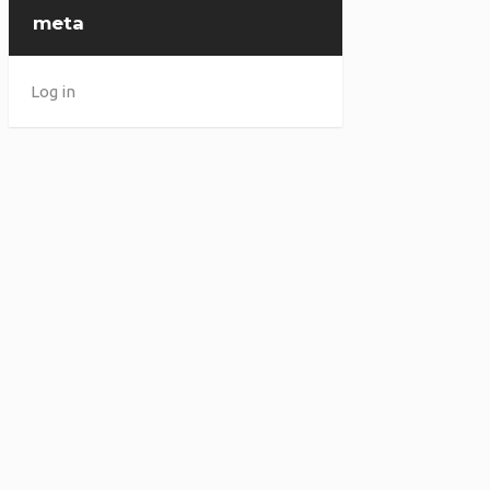
meta
Log in