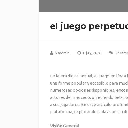
el juego perpetuo
ksadmin
8 july, 2026
uncate
En la era digital actual, el juego en lí
una forma popular y accesible para muc
numerosas opciones disponibles, encon
actores del mercado, ofreciendo
bet-rio
a sus jugadores. En este artículo profun
plataforma, explorando cada aspecto de 
Visión General