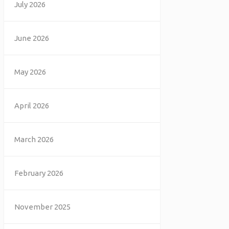
July 2026
June 2026
May 2026
April 2026
March 2026
February 2026
November 2025