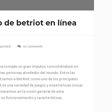
 de betriot en línea
gorized
no comments
nea ha tomado un gran impulso, convirtiéndose en
has personas alrededor del mundo. Entre las
tramos a BetRiot como uno de los principales
t.es
una variedad de juegos y experiencias únicas
dizaremos en la visión general de esta
su funcionamiento y características.