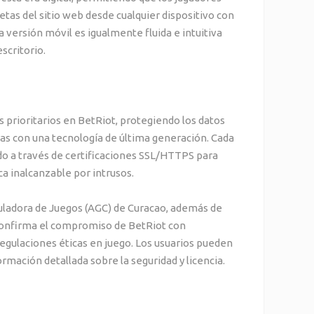
tas del sitio web desde cualquier dispositivo con
a versión móvil es igualmente fluida e intuitiva
scritorio.
s prioritarios en BetRiot, protegiendo los datos
ras con una tecnología de última generación. Cada
ado a través de certificaciones SSL/HTTPS para
a inalcanzable por intrusos.
guladora de Juegos (AGC) de Curacao, además de
, confirma el compromiso de BetRiot con
regulaciones éticas en juego. Los usuarios pueden
rmación detallada sobre la seguridad y licencia.