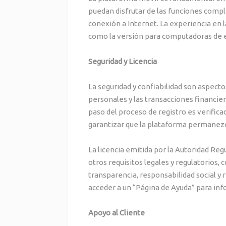
puedan disfrutar de las funciones comple
conexión a Internet. La experiencia en l
como la versión para computadoras de e
Seguridad y Licencia
La seguridad y confiabilidad son aspecto
personales y las transacciones financie
paso del proceso de registro es verific
garantizar que la plataforma permanezc
La licencia emitida por la Autoridad Re
otros requisitos legales y regulatorios
transparencia, responsabilidad social y 
acceder a un “Página de Ayuda” para info
Apoyo al Cliente