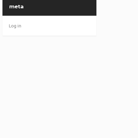
meta
Log in