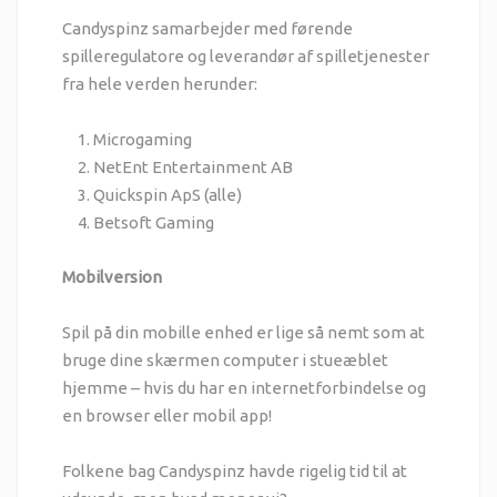
Candyspinz samarbejder med førende
spilleregulatore og leverandør af spilletjenester
fra hele verden herunder:
Microgaming
NetEnt Entertainment AB
Quickspin ApS (alle)
Betsoft Gaming
Mobilversion
Spil på din mobille enhed er lige så nemt som at
bruge dine skærmen computer i stueæblet
hjemme – hvis du har en internetforbindelse og
en browser eller mobil app!
Folkene bag Candyspinz havde rigelig tid til at