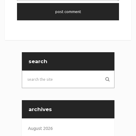
search
archives
August 2026