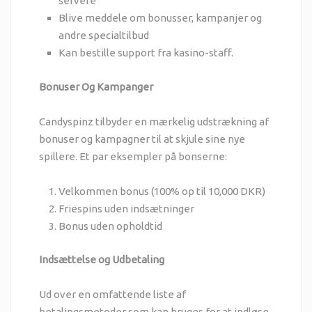
servere
Blive meddele om bonusser, kampanjer og
andre specialtilbud
Kan bestille support fra kasino-staff.
Bonuser Og Kampanger
Candyspinz tilbyder en mærkelig udstrækning af
bonuser og kampagner til at skjule sine nye
spillere. Et par eksempler på bonserne:
Velkommen bonus (100% op til 10,000 DKR)
Friespins uden indsætninger
Bonus uden opholdtid
Indsættelse og Udbetaling
Ud over en omfattende liste af
betalingsmetoder som kan bruges for at indløse