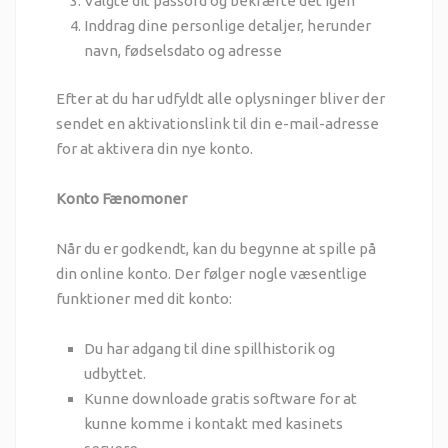
Valgte dit passord og bekræfte det igen
Inddrag dine personlige detaljer, herunder
navn, fødselsdato og adresse
Efter at du har udfyldt alle oplysninger bliver der
sendet en aktivationslink til din e-mail-adresse
for at aktivera din nye konto.
Konto Fænomoner
Når du er godkendt, kan du begynne at spille på
din online konto. Der følger nogle væsentlige
funktioner med dit konto:
Du har adgang til dine spillhistorik og
udbyttet.
Kunne downloade gratis software for at
kunne komme i kontakt med kasinets