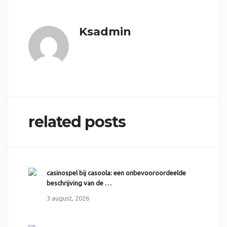
Ksadmin
related posts
casinospel bij casoola: een onbevooroordeelde
beschrijving van de …
3 august, 2026