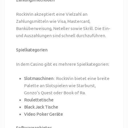
RockWin akzeptiert eine Vielzahl an
Zahlungsmitteln wie Visa, Mastercard,
Banküberweisung, Neteller sowie Skrill. Die Ein-
und Auszahlungen sind schnell durchzuführen.
Spielkategorien
In dem Casino gibt es mehrere Spielkategorien:
Slotmaschinen
: RockWin bietet eine breite
Palette an Slotspielen wie Starburst,
Gonzo’s Quest oder Book of Ra.
Roulettetische
Black Jack Tische
Video Poker Geräte
Softwareanbieter