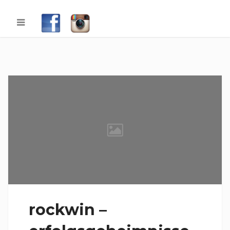
rockwin –