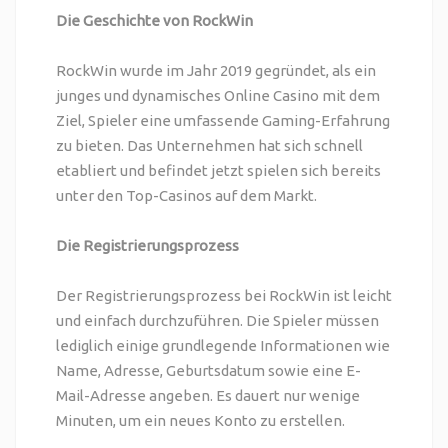
Die Geschichte von RockWin
RockWin wurde im Jahr 2019 gegründet, als ein
junges und dynamisches Online Casino mit dem
Ziel, Spieler eine umfassende Gaming-Erfahrung
zu bieten. Das Unternehmen hat sich schnell
etabliert und befindet
jetzt spielen
sich bereits
unter den Top-Casinos auf dem Markt.
Die Registrierungsprozess
Der Registrierungsprozess bei RockWin ist leicht
und einfach durchzuführen. Die Spieler müssen
lediglich einige grundlegende Informationen wie
Name, Adresse, Geburtsdatum sowie eine E-
Mail-Adresse angeben. Es dauert nur wenige
Minuten, um ein neues Konto zu erstellen.