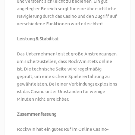
und versteht sich leicht zu bedienen. Ein gut
angelegter Bereich sorgt für eine übersichtliche
Navigierung durch das Casino und den Zugriff auf
verschiedene Funktionen wird erleichtert.
Leistung & Stabilität
Das Unternehmen leistet große Anstrengungen,
um sicherzustellen, dass RockWin stets online
ist. Die technische Seite wird regelmäßig
geprüft, um eine sichere Spielererfahrung zu
gewährleisten. Bei einer Verbindungsexplosions
ist das Casino unter Umständen für wenige
Minuten nicht erreichbar.
Zusammenfassung
RockWin hat ein gutes Ruf im Online Casino-