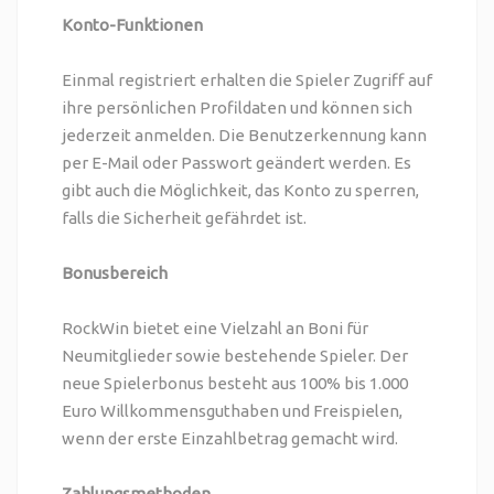
Konto-Funktionen
Einmal registriert erhalten die Spieler Zugriff auf
ihre persönlichen Profildaten und können sich
jederzeit anmelden. Die Benutzerkennung kann
per E-Mail oder Passwort geändert werden. Es
gibt auch die Möglichkeit, das Konto zu sperren,
falls die Sicherheit gefährdet ist.
Bonusbereich
RockWin bietet eine Vielzahl an Boni für
Neumitglieder sowie bestehende Spieler. Der
neue Spielerbonus besteht aus 100% bis 1.000
Euro Willkommensguthaben und Freispielen,
wenn der erste Einzahlbetrag gemacht wird.
Zahlungsmethoden