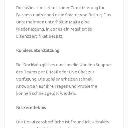
RockWin arbeitet mit einer Zertifizierung für
Fairness und sicherte die Spieler von Betrug. Das
Unternehmen unterhält in Malta eine
Niederlassung, in der es ein reguliertes
Lizenzzertifikat besitzt.
Kundenunterstützung
Bei RockWin gibt es rund um die Uhr den Support
des Teams per E-Mail oder Live Chat zur
Verfügung. Die Spieler erhalten schnell
Antworten auf ihre Fragen und Probleme
können schnell gelöst werden.
Nutzererlebnis
Die Benutzeroberfläche ist freundlich, attraktiv