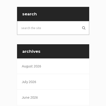
search
archives
August 2026
July 2026
June 2026