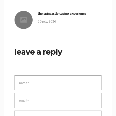
the spincastle casino experience
30 july, 2026
leave a reply