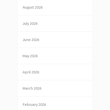
August 2026
July 2026
June 2026
May 2026
April 2026
March 2026
February 2026