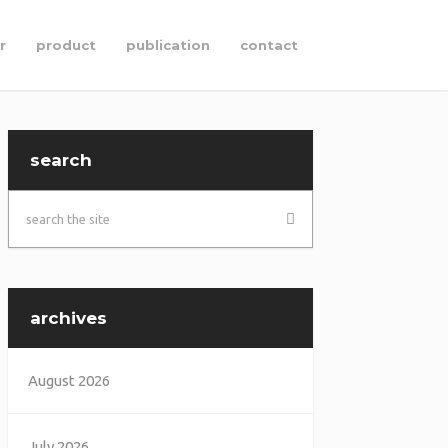
r
product
publication
contact
search
archives
August 2026
July 2026