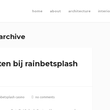
home
about
architecture
interio
archive
en bij rainbetsplash
nbetsplash casino
no comments