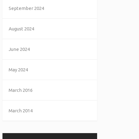
September 2024
August 2024
June 2024
May 2024
March 2016
March 2014