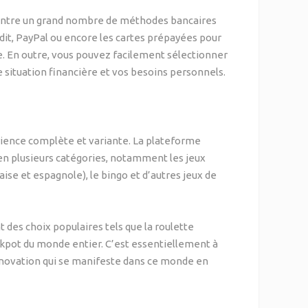
 entre un grand nombre de méthodes bancaires
dit, PayPal ou encore les cartes prépayées pour
 En outre, vous pouvez facilement sélectionner
situation financière et vos besoins personnels.
rience complète et variante. La plateforme
 en plusieurs catégories, notamment les jeux
çaise et espagnole), le bingo et d’autres jeux de
 des choix populaires tels que la roulette
ackpot du monde entier. C’est essentiellement à
innovation qui se manifeste dans ce monde en