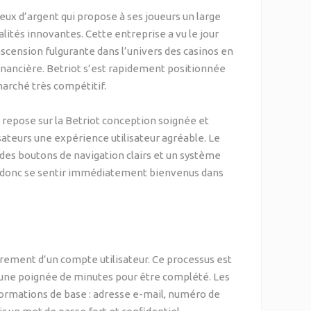
eux d’argent qui propose à ses joueurs un large
alités innovantes. Cette entreprise a vu le jour
cension fulgurante dans l’univers des casinos en
inancière. Betriot s’est rapidement positionnée
arché très compétitif.
 repose sur la
Betriot
conception soignée et
sateurs une expérience utilisateur agréable. Le
ec des boutons de navigation clairs et un système
t donc se sentir immédiatement bienvenus dans
rement d’un compte utilisateur. Ce processus est
’une poignée de minutes pour être complété. Les
nformations de base : adresse e-mail, numéro de