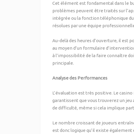
Cet élément est fondamental dans le but 
problèmes peuvent être traités sur l’ap
intégrée ou la fonction téléphonique du
résolues par une équipe professionnelle
Au-delà des heures d’ouverture, il est p
au moyen d’un formulaire d’intervention 
à l’impossibilité de la faire connaître 
principale.
Analyse des Performances
L’évaluation est très positive. Le casino
garantissent que vous trouverez un jeu 
de difficulté, même si cela implique par
Le nombre croissant de joueurs entraîne 
est donc logique qu’il existe également 