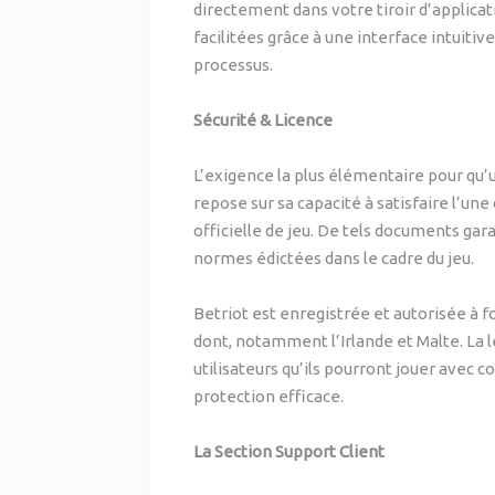
directement dans votre tiroir d’applicat
facilitées grâce à une interface intuitive
processus.
Sécurité & Licence
L’exigence la plus élémentaire pour qu’
repose sur sa capacité à satisfaire l’une
officielle de jeu. De tels documents gara
normes édictées dans le cadre du jeu.
Betriot est enregistrée et autorisée à f
dont, notamment l’Irlande et Malte. La lé
utilisateurs qu’ils pourront jouer avec 
protection efficace.
La Section Support Client