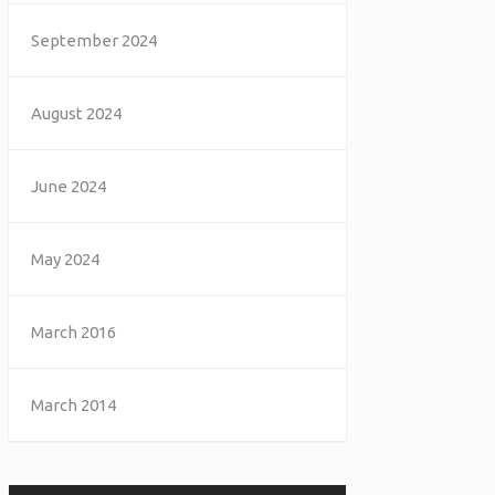
September 2024
August 2024
June 2024
May 2024
March 2016
March 2014