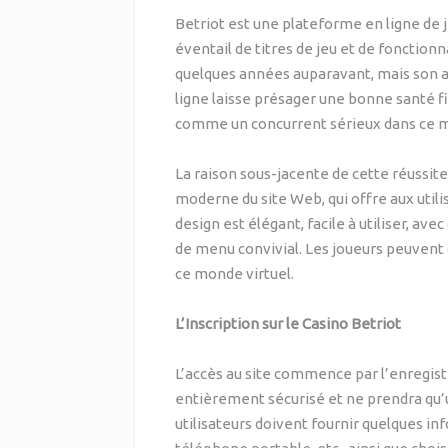
Betriot est une plateforme en ligne de j
éventail de titres de jeu et de fonctionn
quelques années auparavant, mais son as
ligne laisse présager une bonne santé f
comme un concurrent sérieux dans ce m
La raison sous-jacente de cette réussite
moderne du site Web, qui offre aux utili
design est élégant, facile à utiliser, av
de menu convivial. Les joueurs peuven
ce monde virtuel.
L’Inscription sur le Casino Betriot
L’accès au site commence par l’enregist
entièrement sécurisé et ne prendra qu
utilisateurs doivent fournir quelques i